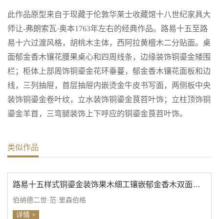
此作品原型来自于现藏于伦敦华莱士收藏馆十八世纪家具大
师让-弗朗索瓦·奥本1763年左右的经典作品。路易十五至路
易十六过渡风格，胡桃木主体，西阿拉黄檀木二分贴面。桌
面郁金香木镶花腰果桌心和四周线条，边缘装饰铜鎏金矮围
栏；柜体上部周饰铜鎏金花环垂蔓，郁金香木镶花面板和边
线，三列抽屉，首层抽屉内嵌烫金牛皮书写面，两侧板中央
装饰铜鎏金卷叶纹，立水装饰铜鎏金茛苕叶饰；立柱顶饰铜
鎏金羊首，三弯腿装饰上下呼应的铜鎏金茛苕叶饰。
类似作品
路易十五样式铜鎏金装饰果木细工镶嵌郁金香木双面翻盖办公桌
伯纳德二世·范·里森伯格
详情 +