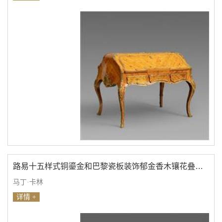
路易十五样式铜鎏金和巴黎瓷板装饰郁金香木镶花叠橱式淑女写字桌
马丁·卡林
详情 +