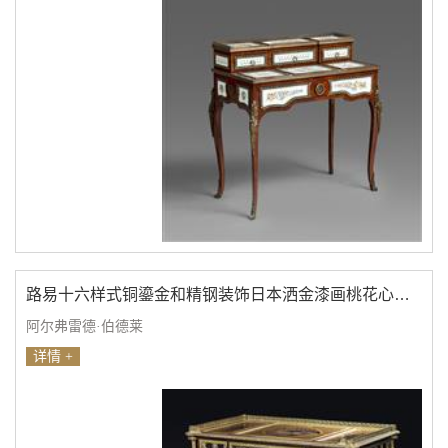
路易十六样式铜鎏金和精钢装饰日本洒金漆画桃花心木淑女写字桌
阿尔弗雷德·伯德莱
详情 +