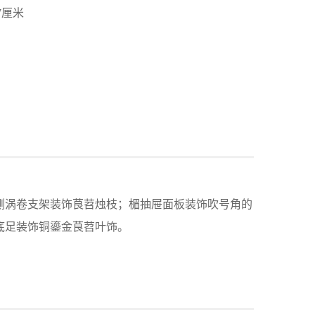
7厘米
侧涡卷支架装饰茛苕烛枝；楣抽屉面板装饰吹号角的
底足装饰铜鎏金茛苕叶饰。