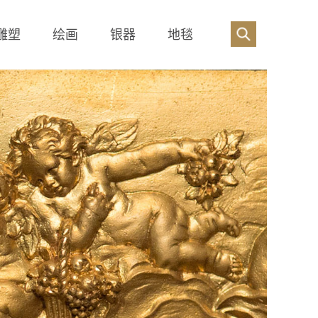
雕塑
绘画
银器
地毯