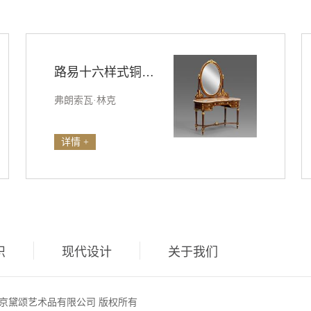
路易十六样式铜鎏金装饰桃花心木梳妆台
弗朗索瓦·林克
详情 +
识
现代设计
关于我们
26 北京黛颂艺术品有限公司 版权所有