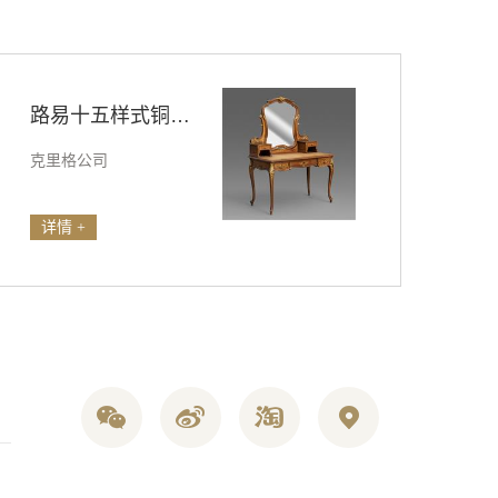
路易十五样式铜鎏金装饰局部贴金桃花心木雕花梳妆桌
克里格公司
详情 +