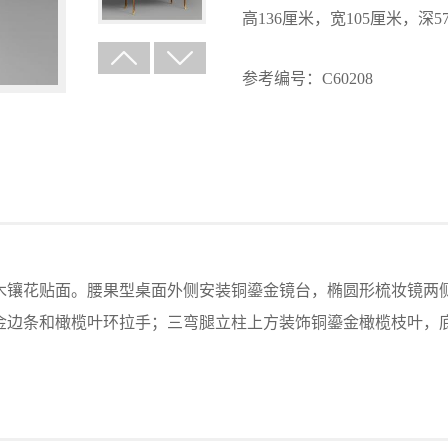
高136厘米，宽105厘米，深5
参考编号：C60208
木镶花贴面。腰果型桌面外侧安装铜鎏金镜台，椭圆形梳妆镜两
金边条和橄榄叶环拉手；三弯腿立柱上方装饰铜鎏金橄榄枝叶，