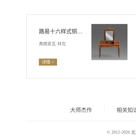
路易十六样式铜鎏金装饰桃花心木镶花梳妆台
弗朗索瓦·林克
详情 +
大师杰作
相关知
© 2012-20