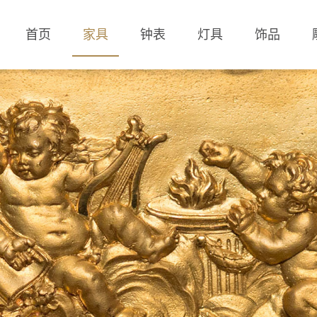
首页
家具
钟表
灯具
饰品